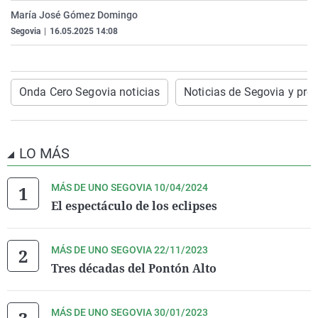
La rosa de los vientos
Caso
Extremadura
Virales
María José Gómez Domingo
Segovia
|
16.05.2025 14:08
Gente viajera
Retornados
Galicia
Televisión
Como el perro y el gat
Equipo de investigaci
La Rioja
Elecciones
Operación Viuda Negr
Navarra
Onda Cero Segovia noticias
Noticias de Segovia y pro
País Vasco
LO MÁS
MÁS DE UNO SEGOVIA 10/04/2024
El espectáculo de los eclipses
MÁS DE UNO SEGOVIA 22/11/2023
Tres décadas del Pontón Alto
MÁS DE UNO SEGOVIA 30/01/2023