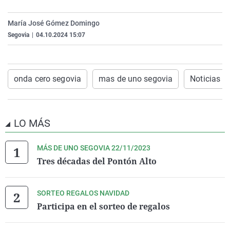
La rosa de los vientos
Caso
Extremadura
Virales
María José Gómez Domingo
Gente viajera
Retornados
Galicia
Televisión
Segovia
|
04.10.2024 15:07
Como el perro y el gat
Equipo de investigaci
La Rioja
Elecciones
Operación Viuda Negr
Navarra
onda cero segovia
mas de uno segovia
Noticias d
País Vasco
LO MÁS
MÁS DE UNO SEGOVIA 22/11/2023
Tres décadas del Pontón Alto
SORTEO REGALOS NAVIDAD
Participa en el sorteo de regalos