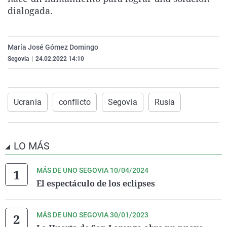
La rosa de los vientos
Caso
Extremadura
Virales
dialogada.
Gente viajera
Retornados
Galicia
Televisión
Como el perro y el gat
Equipo de investigaci
La Rioja
Elecciones
María José Gómez Domingo
Segovia
|
24.02.2022 14:10
Operación Viuda Negr
Navarra
País Vasco
Ucrania
conflicto
Segovia
Rusia
LO MÁS
MÁS DE UNO SEGOVIA 10/04/2024
El espectáculo de los eclipses
MÁS DE UNO SEGOVIA 30/01/2023