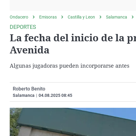
La rosa de los vientos
Caso
Extremadura
Gente viajera
Retornados
Galicia
Ondacero
Emisoras
Castilla y Leon
Salamanca
Como el perro y el
Equipo de investigación
La Rioja
DEPORTES
gato
La fecha del inicio de la
Operación Viuda
Navarra
Negra
País Vasco
Avenida
Algunas jugadoras pueden incorporarse antes
Roberto Benito
Salamanca
|
04.08.2025 08:45