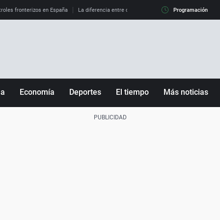
roles fronterizos en España
La diferencia entre observar el eclipse al 99% y al 100%
Programación
ña
Economía
Deportes
El tiempo
Más noticias
Fútbol
Sociedad
Baloncesto
Mundo
Tenis
Salud
Motor
Cultura
Ciencia y Tecnología
adrid
Gastronomía
nciana
Medio ambiente