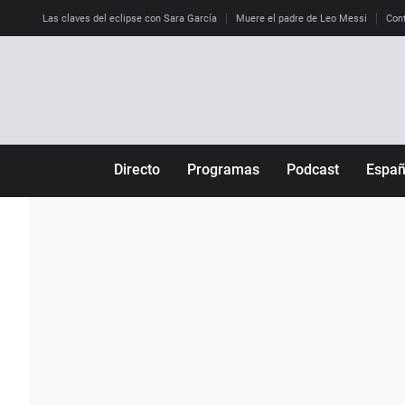
Las claves del eclipse con Sara García
Muere el padre de Leo Messi
Cont
Directo
Programas
Podcast
Espa
Más de uno
Los Perseguidos
Andalucía
Por fin
Malas decisiones
Aragón
Julia en la onda
Expedientes del más allá
Baleares
La brújula
El viaje del Guernica
Cantabria
Radioestadio
Invisibles
Cataluña
Radioestadio noche
Prohibido morirse
Comunidad de M
El colegio invisible
Esto no ha pasado
Comunitat Vale