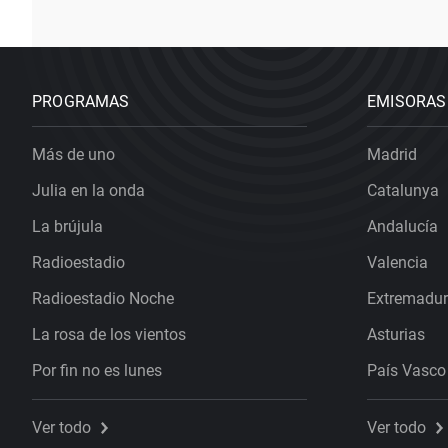
PROGRAMAS
EMISORAS
Más de uno
Madrid
Julia en la onda
Catalunya
La brújula
Andalucía
Radioestadio
Valencia
Radioestadio Noche
Extremadu
La rosa de los vientos
Asturias
Por fin no es lunes
País Vasco
Ver todo
Ver todo