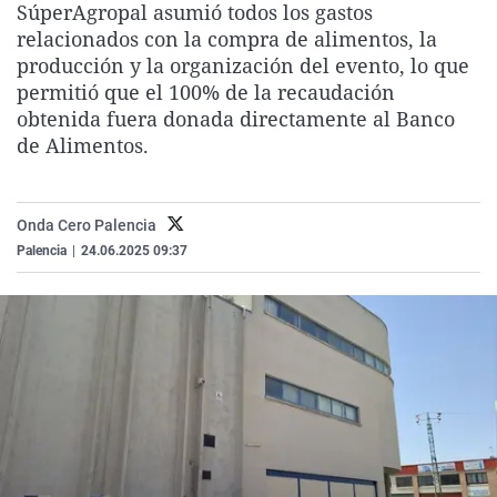
SúperAgropal asumió todos los gastos
La rosa de los vientos
Caso
Extremadura
Virales
relacionados con la compra de alimentos, la
Gente viajera
Retornados
Galicia
Televisión
producción y la organización del evento, lo que
permitió que el 100% de la recaudación
Como el perro y el gat
Equipo de investigaci
La Rioja
Elecciones
obtenida fuera donada directamente al Banco
Operación Viuda Negr
Navarra
de Alimentos.
País Vasco
Onda Cero Palencia
Palencia
|
24.06.2025 09:37