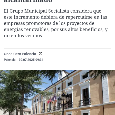
La rosa de los vientos
Caso
Extremadura
Virales
El Grupo Municipal Socialista considera que
Gente viajera
Retornados
Galicia
Televisión
este incremento debiera de repercutirse en las
Como el perro y el gat
Equipo de investigaci
La Rioja
Elecciones
empresas promotoras de los proyectos de
energías renovables, por sus altos beneficios, y
Operación Viuda Negr
Navarra
no en los vecinos.
País Vasco
Onda Cero Palencia
Palencia
|
30.07.2025 09:34