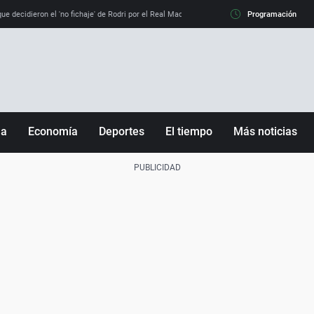
e decidieron el 'no fichaje' de Rodri por el Real Madrid y su 'sí' al Barça
Programación
La llamada de
ña
Economía
Deportes
El tiempo
Más noticias
Fútbol
Sociedad
Baloncesto
Mundo
Tenis
Salud
Motor
Cultura
Ciencia y Tecnología
adrid
Gastronomía
nciana
Medio ambiente