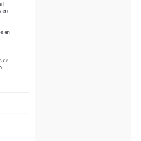
al
s en
os en
s
s de
n