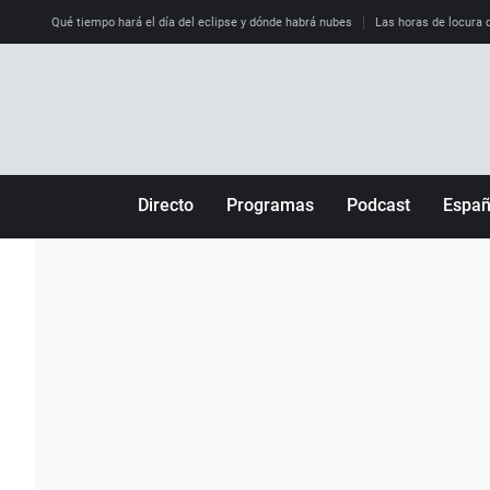
Qué tiempo hará el día del eclipse y dónde habrá nubes
Las horas de locura qu
Directo
Programas
Podcast
Espa
Más de uno
Los Perseguidos
Andalucía
Por fin
Malas decisiones
Aragón
Julia en la onda
Expedientes del más allá
Baleares
La brújula
El viaje del Guernica
Cantabria
Radioestadio
Invisibles
Cataluña
Radioestadio noche
Prohibido morirse
Comunidad de M
El colegio invisible
Esto no ha pasado
Comunitat Vale