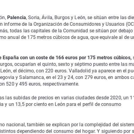
eón,
Palencia
, Soria, Ávila, Burgos y León, se sitúan entre las di
un informe de la Organización de Consumidores y Usuarios (O
más, todas las capitales de la Comunidad se sitúan por debajo 
mo anual de 175 metros cúbicos de agua, que equivale al de u
e España con un coste de 166 euros por 175 metros cúbicos,
Burgos, ocuparían el quinto, sexto y séptimo puesto entre las m
León, el décimo, con 220 euros. Valladolid ya aparece en el pu
 Segovia y Salamanca, en el 23 y 24, con 279 euros, en ambos c
on 520 y 495 euros, respectivamente.
as las subidas de precios en varias ciudades desde 2020, un 1
ia y un 13,5 por ciento en León para el perfil de consumo
omo nacional, también se explican por la complejidad del siste
distintos dependiendo del consumo del hogar. Y siguiendo por 