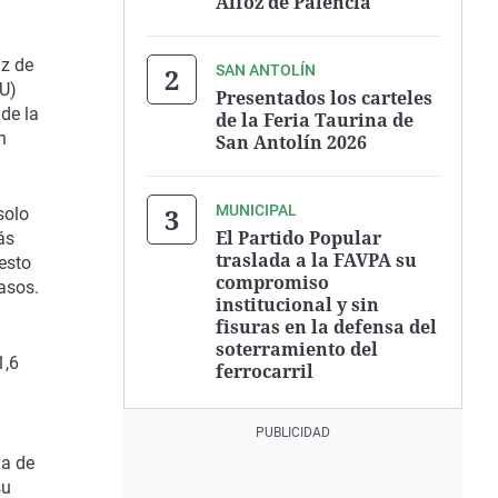
Alfoz de Palencia
ez de
SAN ANTOLÍN
CU)
Presentados los carteles
de la
de la Feria Taurina de
n
San Antolín 2026
MUNICIPAL
solo
El Partido Popular
ás
traslada a la FAVPA su
esto
compromiso
asos.
institucional y sin
fisuras en la defensa del
soterramiento del
1,6
ferrocarril
ma de
su