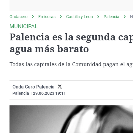
La rosa de los vientos
Caso
Extremadura
Gente viajera
Retornados
Galicia
Ondacero
Emisoras
Castilla y Leon
Palencia
N
Como el perro y el
Equipo de investigación
La Rioja
MUNICIPAL
gato
Palencia es la segunda cap
Operación Viuda
Navarra
Negra
País Vasco
agua más barato
Todas las capitales de la Comunidad pagan el ag
Onda Cero Palencia
Palencia
|
29.06.2023 19:11