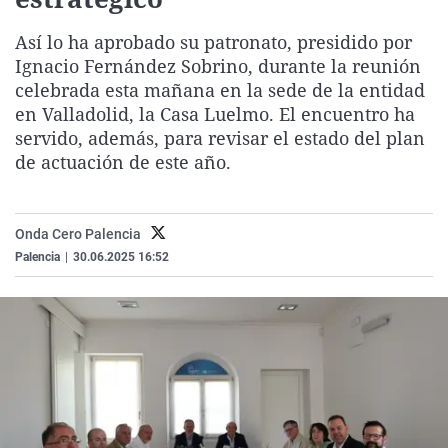
La rosa de los vientos
Caso
Extremadura
Virales
Así lo ha aprobado su patronato, presidido por
Gente viajera
Retornados
Galicia
Televisión
Ignacio Fernández Sobrino, durante la reunión
Como el perro y el gat
Equipo de investigaci
La Rioja
Elecciones
celebrada esta mañana en la sede de la entidad
en Valladolid, la Casa Luelmo. El encuentro ha
Operación Viuda Negr
Navarra
servido, además, para revisar el estado del plan
País Vasco
de actuación de este año.
Onda Cero Palencia
Palencia
|
30.06.2025 16:52