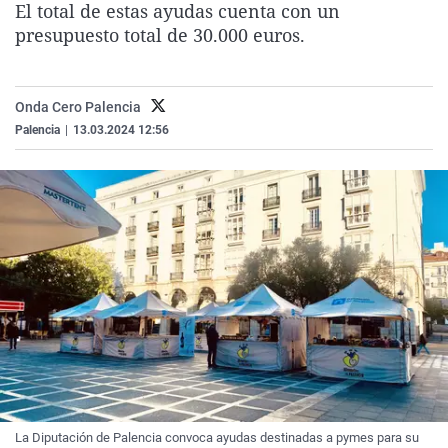
El total de estas ayudas cuenta con un
La rosa de los vientos
Caso
Extremadura
Virales
presupuesto total de 30.000 euros.
Gente viajera
Retornados
Galicia
Televisión
Como el perro y el gat
Equipo de investigaci
La Rioja
Elecciones
Onda Cero Palencia
Operación Viuda Negr
Navarra
Palencia
|
13.03.2024 12:56
País Vasco
La Diputación de Palencia convoca ayudas destinadas a pymes para su