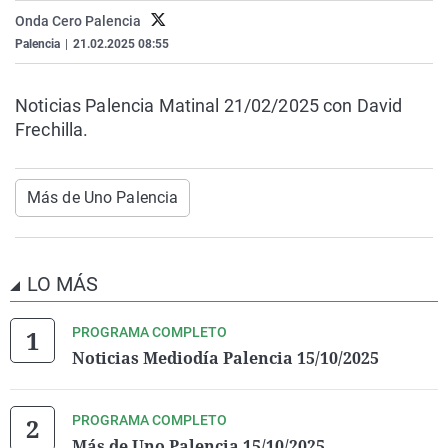
La rosa de los vientos
Caso
Extremadura
Virales
Onda Cero Palencia
Palencia
|
21.02.2025 08:55
Gente viajera
Retornados
Galicia
Televisión
Como el perro y el gat
Equipo de investigaci
La Rioja
Elecciones
Noticias Palencia Matinal 21/02/2025 con David
Operación Viuda Negr
Navarra
Frechilla.
País Vasco
Más de Uno Palencia
LO MÁS
PROGRAMA COMPLETO
Noticias Mediodía Palencia 15/10/2025
PROGRAMA COMPLETO
Más de Uno Palencia 15/10/2025