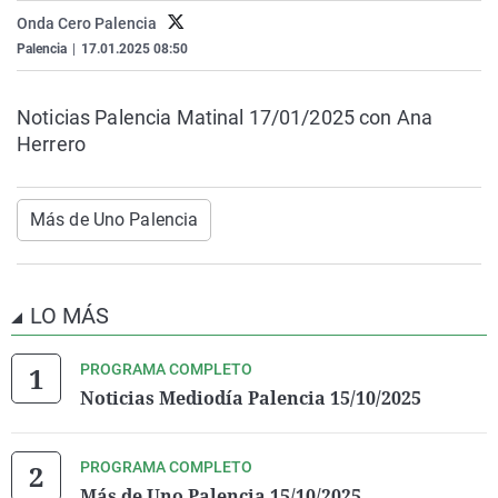
La rosa de los vientos
Caso
Extremadura
Virales
Onda Cero Palencia
Palencia
|
17.01.2025 08:50
Gente viajera
Retornados
Galicia
Televisión
Como el perro y el gat
Equipo de investigaci
La Rioja
Elecciones
Noticias Palencia Matinal 17/01/2025 con Ana
Operación Viuda Negr
Navarra
Herrero
País Vasco
Más de Uno Palencia
LO MÁS
PROGRAMA COMPLETO
Noticias Mediodía Palencia 15/10/2025
PROGRAMA COMPLETO
Más de Uno Palencia 15/10/2025