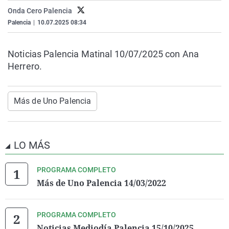
La rosa de los vientos
Caso
Extremadura
Virales
Onda Cero Palencia
Palencia
|
10.07.2025 08:34
Gente viajera
Retornados
Galicia
Televisión
Como el perro y el gat
Equipo de investigaci
La Rioja
Elecciones
Noticias Palencia Matinal 10/07/2025 con Ana
Operación Viuda Negr
Navarra
Herrero.
País Vasco
Más de Uno Palencia
LO MÁS
PROGRAMA COMPLETO
Más de Uno Palencia 14/03/2022
PROGRAMA COMPLETO
Noticias Mediodía Palencia 15/10/2025