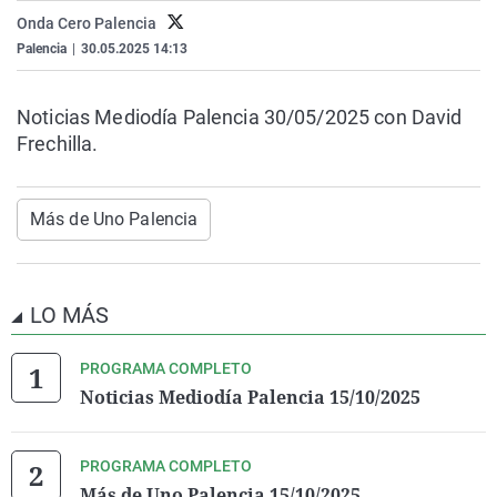
La rosa de los vientos
Caso
Extremadura
Virales
Onda Cero Palencia
Palencia
|
30.05.2025 14:13
Gente viajera
Retornados
Galicia
Televisión
Como el perro y el gat
Equipo de investigaci
La Rioja
Elecciones
Noticias Mediodía Palencia 30/05/2025 con David
Operación Viuda Negr
Navarra
Frechilla.
País Vasco
Más de Uno Palencia
LO MÁS
PROGRAMA COMPLETO
Noticias Mediodía Palencia 15/10/2025
PROGRAMA COMPLETO
Más de Uno Palencia 15/10/2025