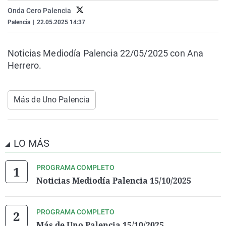
La rosa de los vientos
Caso
Extremadura
Virales
Onda Cero Palencia
Palencia
|
22.05.2025 14:37
Gente viajera
Retornados
Galicia
Televisión
Como el perro y el gat
Equipo de investigaci
La Rioja
Elecciones
Noticias Mediodía Palencia 22/05/2025 con Ana
Operación Viuda Negr
Navarra
Herrero.
País Vasco
Más de Uno Palencia
LO MÁS
PROGRAMA COMPLETO
Noticias Mediodía Palencia 15/10/2025
PROGRAMA COMPLETO
Más de Uno Palencia 15/10/2025