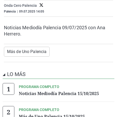
La rosa de los vientos
Caso
Extremadura
Virales
Onda Cero Palencia
Palencia
|
09.07.2025 14:05
Gente viajera
Retornados
Galicia
Televisión
Como el perro y el gat
Equipo de investigaci
La Rioja
Elecciones
Noticias Mediodía Palencia 09/07/2025 con Ana
Operación Viuda Negr
Navarra
Herrero.
País Vasco
Más de Uno Palencia
LO MÁS
PROGRAMA COMPLETO
Noticias Mediodía Palencia 15/10/2025
PROGRAMA COMPLETO
Más de Uno Palencia 15/10/2025