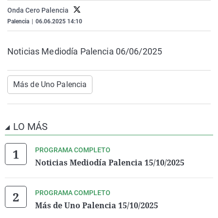
La rosa de los vientos
Caso
Extremadura
Virales
Onda Cero Palencia
Palencia
|
06.06.2025 14:10
Gente viajera
Retornados
Galicia
Televisión
Como el perro y el gat
Equipo de investigaci
La Rioja
Elecciones
Noticias Mediodía Palencia 06/06/2025
Operación Viuda Negr
Navarra
País Vasco
Más de Uno Palencia
LO MÁS
PROGRAMA COMPLETO
Noticias Mediodía Palencia 15/10/2025
PROGRAMA COMPLETO
Más de Uno Palencia 15/10/2025