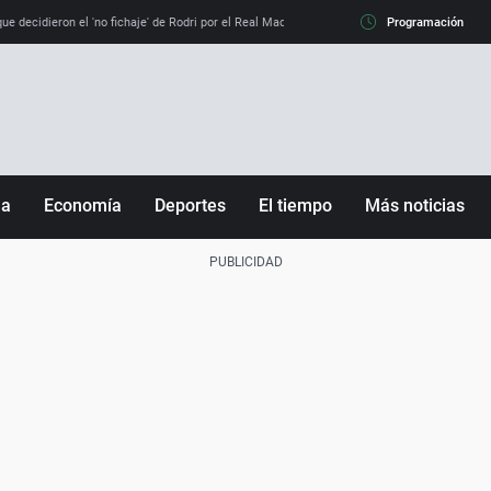
e decidieron el 'no fichaje' de Rodri por el Real Madrid y su 'sí' al Barça
Programación
La llamada de
ña
Economía
Deportes
El tiempo
Más noticias
Fútbol
Sociedad
Baloncesto
Mundo
Tenis
Salud
Motor
Cultura
Ciencia y Tecnología
adrid
Gastronomía
nciana
Medio ambiente