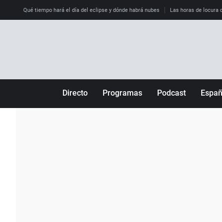
Qué tiempo hará el día del eclipse y dónde habrá nubes
Las horas de locura qu
Directo
Programas
Podcast
Espa
Más de uno
Los Perseguidos
Andalucía
Por fin
Malas decisiones
Aragón
Julia en la onda
Expedientes del más allá
Baleares
La brújula
El viaje del Guernica
Cantabria
Radioestadio
Invisibles
Cataluña
Radioestadio noche
Prohibido morirse
Comunidad de M
El colegio invisible
Esto no ha pasado
Comunitat Vale