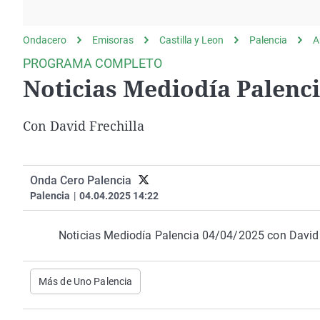
La rosa de los vientos
Caso
Extremadura
Gente viajera
Retornados
Galicia
Ondacero
Emisoras
Castilla y Leon
Palencia
A
Como el perro y el
Equipo de investigación
La Rioja
PROGRAMA COMPLETO
gato
Noticias Mediodía Palenci
Operación Viuda
Navarra
Negra
País Vasco
Con David Frechilla
Onda Cero Palencia
Palencia
|
04.04.2025 14:22
Noticias Mediodía Palencia 04/04/2025 con David 
Más de Uno Palencia