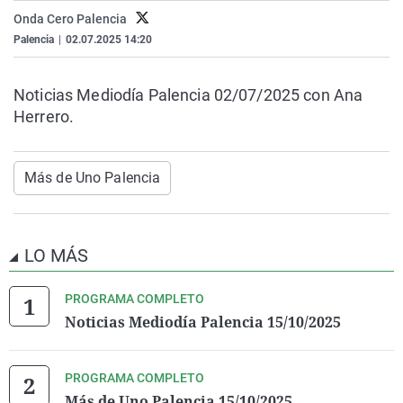
La rosa de los vientos
Caso
Extremadura
Virales
Onda Cero Palencia
Palencia
|
02.07.2025 14:20
Gente viajera
Retornados
Galicia
Televisión
Como el perro y el gat
Equipo de investigaci
La Rioja
Elecciones
Noticias Mediodía Palencia 02/07/2025 con Ana
Operación Viuda Negr
Navarra
Herrero.
País Vasco
Más de Uno Palencia
LO MÁS
PROGRAMA COMPLETO
Noticias Mediodía Palencia 15/10/2025
PROGRAMA COMPLETO
Más de Uno Palencia 15/10/2025