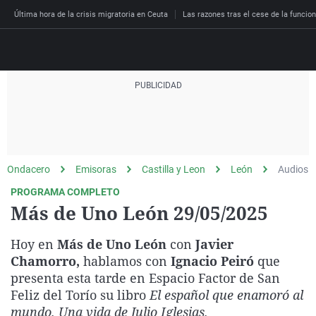
Última hora de la crisis migratoria en Ceuta
Las razones tras el cese de la funcion
Directo
Programas
Podcast
Más de uno
Los Perseguidos
Andalucía
Fútbol
Sociedad
Ondacero
Emisoras
Castilla y Leon
León
Audios
España
Por fin
Malas decisiones
Aragón
Baloncesto
Mundo
PROGRAMA COMPLETO
Economía
Julia en la onda
Expedientes del más a
Baleares
Tenis
Salud
Más de Uno León 29/05/2025
Deportes
La brújula
El viaje del Guernica
Cantabria
Motor
Cultura
Hoy en
Más de Uno León
con
Javier
El tiempo
Radioestadio
Invisibles
Cataluña
Ciencia y Tecnología
Chamorro,
hablamos con
Ignacio Peiró
que
Más noticias
presenta esta tarde en Espacio Factor de San
Radioestadio noche
Prohibido morirse
Comunidad de Madrid
Gastronomía
Feliz del Torío su libro
El español que enamoró al
El colegio invisible
Esto no ha pasado
Comunitat Valenciana
Medio ambiente
mundo. Una vida de Julio Iglesias.