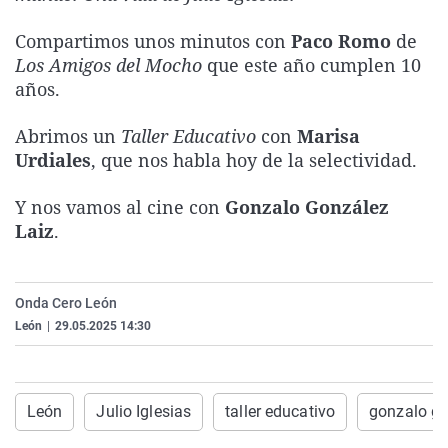
La rosa de los vientos
Caso
Extremadura
Virales
Compartimos unos minutos con
Paco Romo
de
Gente viajera
Retornados
Galicia
Televisión
Los Amigos del Mocho
que este año cumplen 10
años.
Como el perro y el gat
Equipo de investigaci
La Rioja
Elecciones
Operación Viuda Negr
Navarra
Abrimos un
Taller Educativo
con
Marisa
País Vasco
Urdiales
, que nos habla hoy de la selectividad.
Y nos vamos al cine con
Gonzalo González
Laiz
.
Onda Cero León
León
|
29.05.2025 14:30
León
Julio Iglesias
taller educativo
gonzalo go