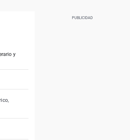
rario y
ico,