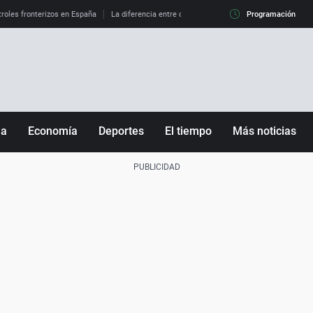
roles fronterizos en España
La diferencia entre observar el eclipse al 99% y al 100%
Programación
ña
Economía
Deportes
El tiempo
Más noticias
Fútbol
Sociedad
Baloncesto
Mundo
Tenis
Salud
Motor
Cultura
Ciencia y Tecnología
adrid
Gastronomía
nciana
Medio ambiente