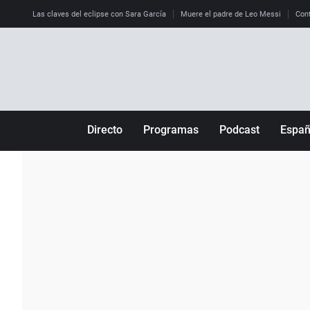
Las claves del eclipse con Sara García
Muere el padre de Leo Messi
Cont
Directo
Programas
Podcast
Espa
Más de uno
Los Perseguidos
Andalucía
Por fin
Malas decisiones
Aragón
Julia en la onda
Expedientes del más allá
Baleares
La brújula
El viaje del Guernica
Cantabria
Radioestadio
Invisibles
Cataluña
Radioestadio noche
Prohibido morirse
Comunidad de M
El colegio invisible
Esto no ha pasado
Comunitat Vale