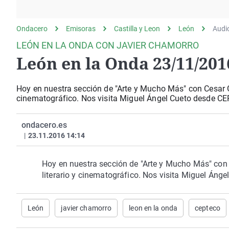
La rosa de los vientos
Caso
Extremadura
Gente viajera
Retornados
Galicia
Ondacero
Emisoras
Castilla y Leon
León
Audi
Como el perro y el
Equipo de investigación
La Rioja
LEÓN EN LA ONDA CON JAVIER CHAMORRO
gato
León en la Onda 23/11/201
Operación Viuda
Navarra
Negra
País Vasco
Hoy en nuestra sección de "Arte y Mucho Más" con Cesar Ga
cinematográfico. Nos visita Miguel Ángel Cueto desde CE
ondacero.es
|
23.11.2016 14:14
Hoy en nuestra sección de "Arte y Mucho Más" con 
literario y cinematográfico. Nos visita Miguel Án
León
javier chamorro
leon en la onda
cepteco