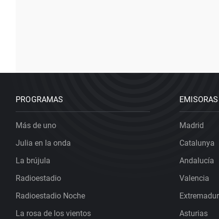
PROGRAMAS
EMISORAS
Más de uno
Madrid
Julia en la onda
Catalunya
La brújula
Andalucía
Radioestadio
Valencia
Radioestadio Noche
Extremadu
La rosa de los vientos
Asturias