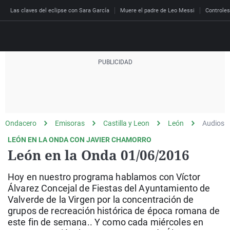
Las claves del eclipse con Sara García
Muere el padre de Leo Messi
Controles
Directo
Programas
Podcast
Más de uno
Los Perseguidos
Andalucía
Fútbol
Sociedad
Ondacero
Emisoras
Castilla y Leon
León
Audios
España
Por fin
Malas decisiones
Aragón
Baloncesto
Mundo
LEÓN EN LA ONDA CON JAVIER CHAMORRO
Economía
Julia en la onda
Expedientes del más a
Baleares
Tenis
Salud
León en la Onda 01/06/2016
Deportes
La brújula
El viaje del Guernica
Cantabria
Motor
Cultura
Hoy en nuestro programa hablamos con Víctor
El tiempo
Radioestadio
Invisibles
Cataluña
Ciencia y Tecnología
Álvarez Concejal de Fiestas del Ayuntamiento de
Más noticias
Valverde de la Virgen por la concentración de
Radioestadio noche
Prohibido morirse
Comunidad de Madrid
Gastronomía
grupos de recreación histórica de época romana de
El colegio invisible
Esto no ha pasado
Comunitat Valenciana
Medio ambiente
este fin de semana.. Y como cada miércoles en