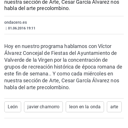
nuestra sección de Arte, Cesar García Álvarez nos
La rosa de los vientos
Caso
Extremadura
Virales
habla del arte precolombino.
Gente viajera
Retornados
Galicia
Televisión
ondacero.es
Como el perro y el gat
Equipo de investigaci
La Rioja
Elecciones
|
01.06.2016 19:11
Operación Viuda Negr
Navarra
País Vasco
Hoy en nuestro programa hablamos con Víctor
Álvarez Concejal de Fiestas del Ayuntamiento de
Valverde de la Virgen por la concentración de
grupos de recreación histórica de época romana de
este fin de semana.. Y como cada miércoles en
nuestra sección de Arte, Cesar García Álvarez nos
habla del arte precolombino.
León
javier chamorro
leon en la onda
arte