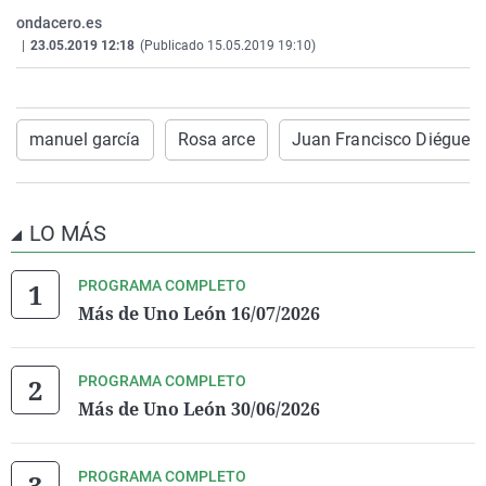
La rosa de los vientos
Caso
Extremadura
Virales
ondacero.es
|
23.05.2019 12:18
(Publicado 15.05.2019 19:10)
Gente viajera
Retornados
Galicia
Televisión
Como el perro y el gat
Equipo de investigaci
La Rioja
Elecciones
Operación Viuda Negr
Navarra
manuel garcía
Rosa arce
Juan Francisco Diéguez
País Vasco
LO MÁS
PROGRAMA COMPLETO
Más de Uno León 16/07/2026
PROGRAMA COMPLETO
Más de Uno León 30/06/2026
PROGRAMA COMPLETO