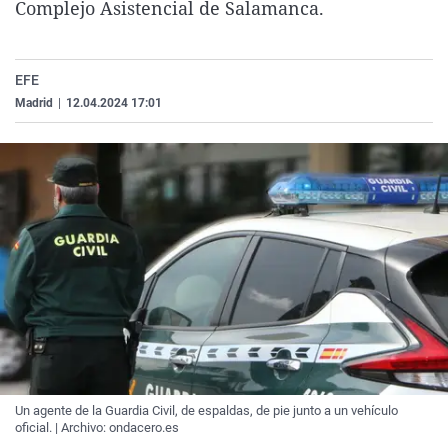
Complejo Asistencial de Salamanca.
La rosa de los vientos
Caso
Extremadura
Virales
Gente viajera
Retornados
Galicia
Televisión
EFE
Como el perro y el gat
Equipo de investigaci
La Rioja
Elecciones
Madrid
|
12.04.2024 17:01
Operación Viuda Negr
Navarra
País Vasco
Un agente de la Guardia Civil, de espaldas, de pie junto a un vehículo
oficial. | Archivo: ondacero.es