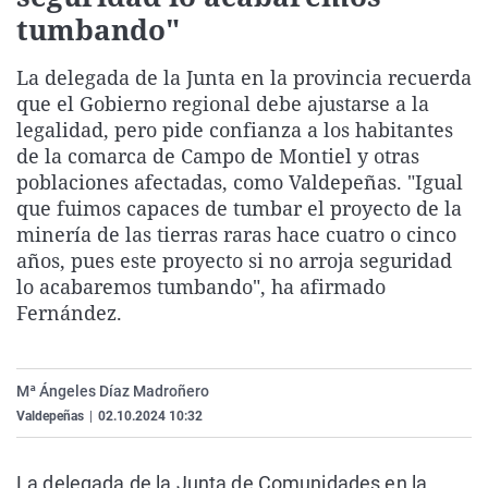
La rosa de los vientos
Caso
Extremadura
Virales
tumbando"
Gente viajera
Retornados
Galicia
Televisión
La delegada de la Junta en la provincia recuerda
Como el perro y el gat
Equipo de investigaci
La Rioja
Elecciones
que el Gobierno regional debe ajustarse a la
legalidad, pero pide confianza a los habitantes
Operación Viuda Negr
Navarra
de la comarca de Campo de Montiel y otras
País Vasco
poblaciones afectadas, como Valdepeñas. "Igual
que fuimos capaces de tumbar el proyecto de la
minería de las tierras raras hace cuatro o cinco
años, pues este proyecto si no arroja seguridad
lo acabaremos tumbando", ha afirmado
Fernández.
Mª Ángeles Díaz Madroñero
Valdepeñas
|
02.10.2024 10:32
La delegada de la Junta de Comunidades en la