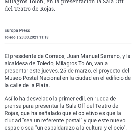
Milagros Tolón, en la presentación la Sala Off
La rosa de los vientos
Caso
Extremadura
Virales
del Teatro de Rojas.
Gente viajera
Retornados
Galicia
Televisión
Como el perro y el gat
Equipo de investigaci
La Rioja
Elecciones
Europa Press
Operación Viuda Negr
Navarra
Toledo
|
23.03.2021 11:18
País Vasco
El presidente de Correos, Juan Manuel Serrano, y la
alcaldesa de Toledo, Milagros Tolón, van a
presentar este jueves, 25 de marzo, el proyecto del
Museo Postal Nacional en la ciudad en el edificio de
la calle de la Plata.
Así lo ha desvelado la primer edil, en rueda de
prensa para presentar la Sala Off del Teatro de
Rojas, que ha señalado que el objetivo es que la
ciudad "sea un referente postal" y que este nuevo
espacio sea "un espaldarazo a la cultura y el ocio".