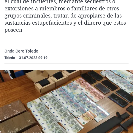
el cual delincuentes, mediante secuestros o
La rosa de los vientos
Caso
Extremadura
Virales
extorsiones a miembros o familiares de otros
grupos criminales, tratan de apropiarse de las
Gente viajera
Retornados
Galicia
Televisión
sustancias estupefacientes y el dinero que estos
Como el perro y el gat
Equipo de investigaci
La Rioja
Elecciones
poseen
Operación Viuda Negr
Navarra
País Vasco
Onda Cero Toledo
Toledo
|
31.07.2023 09:19