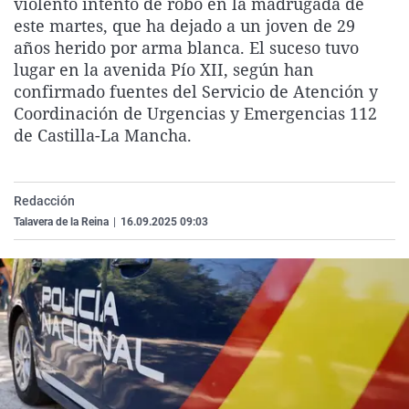
violento intento de robo en la madrugada de
La rosa de los vientos
Caso
Extremadura
Virales
este martes, que ha dejado a un joven de 29
años herido por arma blanca. El suceso tuvo
Gente viajera
Retornados
Galicia
Televisión
lugar en la avenida Pío XII, según han
Como el perro y el gat
Equipo de investigaci
La Rioja
Elecciones
confirmado fuentes del Servicio de Atención y
Coordinación de Urgencias y Emergencias 112
Operación Viuda Negr
Navarra
de Castilla-La Mancha.
País Vasco
Redacción
Talavera de la Reina
|
16.09.2025 09:03