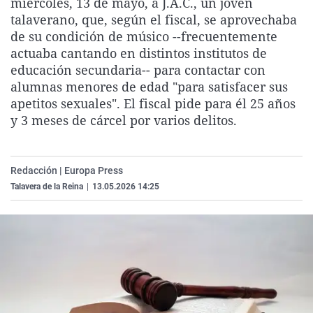
miércoles, 13 de mayo, a J.A.C., un joven
La rosa de los vientos
Caso
Extremadura
Virales
talaverano, que, según el fiscal, se aprovechaba
de su condición de músico --frecuentemente
Gente viajera
Retornados
Galicia
Televisión
actuaba cantando en distintos institutos de
Como el perro y el gat
Equipo de investigaci
La Rioja
Elecciones
educación secundaria-- para contactar con
alumnas menores de edad "para satisfacer sus
Operación Viuda Negr
Navarra
apetitos sexuales". El fiscal pide para él 25 años
País Vasco
y 3 meses de cárcel por varios delitos.
Redacción | Europa Press
Talavera de la Reina
|
13.05.2026 14:25