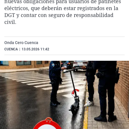
nuevas obligaciones para usuarios de patinetes
La rosa de los vientos
Caso
Extremadura
Virales
eléctricos, que deberán estar registrados en la
DGT y contar con seguro de responsabilidad
Gente viajera
Retornados
Galicia
Televisión
civil.
Como el perro y el gat
Equipo de investigaci
La Rioja
Elecciones
Operación Viuda Negr
Navarra
Onda Cero Cuenca
País Vasco
CUENCA
|
13.05.2026 11:42