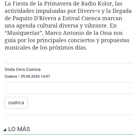
La Fiesta de la Primavera de Radio Kolor, las
La rosa de los vientos
Caso
Extremadura
Virales
actividades impulsadas por Divers+s y la llegada
Gente viajera
Retornados
Galicia
Televisión
de Paquito D'Rivera a Estival Cuenca marcan
una agenda cultural diversa y vibrante. En
Como el perro y el gat
Equipo de investigaci
La Rioja
Elecciones
“Musiquerías”, Marco Antonio de la Ossa nos
Operación Viuda Negr
Navarra
guía por los principales conciertos y propuestas
musicales de los próximos días.
País Vasco
Onda Cero Cuenca
Cuenca
|
09.06.2026 14:07
cuenca
LO MÁS