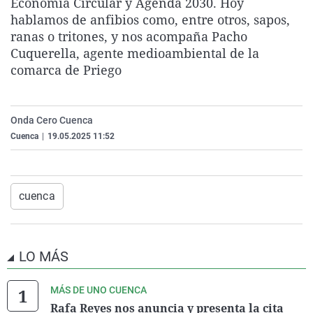
Economía Circular y Agenda 2030. Hoy
La rosa de los vientos
Caso
Extremadura
Virales
hablamos de anfibios como, entre otros, sapos,
ranas o tritones, y nos acompaña Pacho
Gente viajera
Retornados
Galicia
Televisión
Cuquerella, agente medioambiental de la
Como el perro y el gat
Equipo de investigaci
La Rioja
Elecciones
comarca de Priego
Operación Viuda Negr
Navarra
País Vasco
Onda Cero Cuenca
Cuenca
|
19.05.2025 11:52
cuenca
LO MÁS
MÁS DE UNO CUENCA
Rafa Reyes nos anuncia y presenta la cita