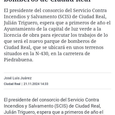
La rosa de los vientos
Caso
Extremadura
Virales
El presidente del consorcio del Servicio Contra
Gente viajera
Retornados
Galicia
Televisión
Incendios y Salvamento (SCIS) de Ciudad Real,
Julián Triguero, espera que a primeros de año el
Como el perro y el gat
Equipo de investigaci
La Rioja
Elecciones
Ayuntamiento de la capital de luz verde a la
Operación Viuda Negr
Navarra
licencia de obra para ejecutar los trabajos de lo
País Vasco
que será el nuevo parque de bomberos de
Ciudad Real, que se ubicará en unos terrenos
situados en la N-430, en la carretera de
Piedrabuena.
José Luis Juárez
Ciudad Real
|
21.11.2024 14:33
El presidente del consorcio del Servicio Contra
Incendios y Salvamento (SCIS) de Ciudad Real,
Julián Triguero, espera que a primeros de año el