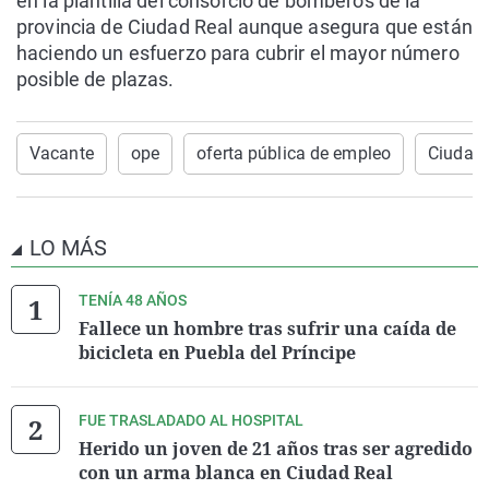
en la plantilla del consorcio de bomberos de la
provincia de Ciudad Real aunque asegura que están
haciendo un esfuerzo para cubrir el mayor número
posible de plazas.
Vacante
ope
oferta pública de empleo
Ciudad 
LO MÁS
TENÍA 48 AÑOS
Fallece un hombre tras sufrir una caída de
bicicleta en Puebla del Príncipe
FUE TRASLADADO AL HOSPITAL
Herido un joven de 21 años tras ser agredido
con un arma blanca en Ciudad Real