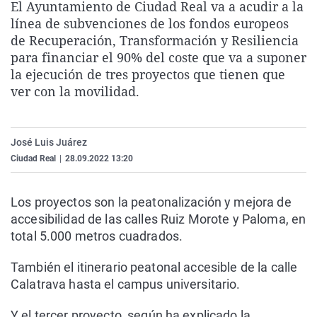
El Ayuntamiento de Ciudad Real va a acudir a la
La rosa de los vientos
Caso
Extremadura
Virales
línea de subvenciones de los fondos europeos
Gente viajera
Retornados
Galicia
Televisión
de Recuperación, Transformación y Resiliencia
para financiar el 90% del coste que va a suponer
Como el perro y el gat
Equipo de investigaci
La Rioja
Elecciones
la ejecución de tres proyectos que tienen que
Operación Viuda Negr
Navarra
ver con la movilidad.
País Vasco
José Luis Juárez
Ciudad Real
|
28.09.2022 13:20
Los proyectos son la peatonalización y mejora de
accesibilidad de las calles Ruiz Morote y Paloma, en
total 5.000 metros cuadrados.
También el itinerario peatonal accesible de la calle
Calatrava hasta el campus universitario.
Y el tercer proyecto, según ha explicado la