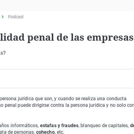
Virales
Televisión
Podcast
Elecciones
idad penal de las empresas
as?
ersona jurídica que son, y cuando se realiza una conducta
o penal puede dirigirse contra la persona jurídica y no solo con
daños informáticos,
estafas y fraudes
, blanqueo de capitales,
d
trata de personas,
cohecho
, etc.