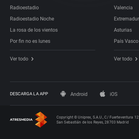
Radioestadio
Valencia
Radioestadio Noche
Extremadu
La rosa de los vientos
Asturias
Por fin no es lunes
País Vasco
Ver todo
Ver todo
DESCARGA LA APP
Android
iOS
Copyright © Uniprex, S.A.U., C/ Fuerteventura 12
San Sebastián de los Reyes, 28703 Madrid