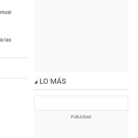
tenuar
e las
LO MÁS