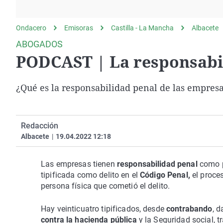
La rosa de los vientos
Caso
Extremadura
Gente viajera
Retornados
Galicia
Ondacero
Emisoras
Castilla - La Mancha
Albacete
Como el perro y el
Equipo de investigación
La Rioja
ABOGADOS
gato
PODCAST | La responsabil
Operación Viuda
Navarra
Negra
País Vasco
¿Qué es la responsabilidad penal de las empres
Redacción
Albacete
|
19.04.2022 12:18
Las empresas tienen
responsabilidad penal
como p
tipificada como delito en el
Código Penal,
el proces
persona física que cometió el delito.
Hay veinticuatro tipificados, desde
contrabando
, 
contra la hacienda pública
y la Seguridad social, 