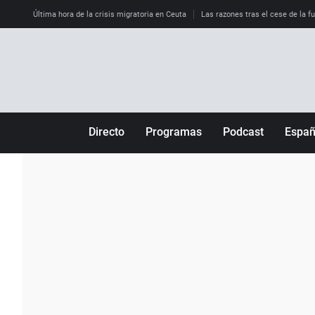
Última hora de la crisis migratoria en Ceuta
Las razones tras el cese de la f
Directo
Programas
Podcast
Espa
Más de uno
Los Perseguidos
Andalucía
Por fin
Malas decisiones
Aragón
Julia en la onda
Expedientes del más allá
Baleares
La brújula
El viaje del Guernica
Cantabria
Radioestadio
Invisibles
Cataluña
Radioestadio noche
Prohibido morirse
Comunidad de M
El colegio invisible
Esto no ha pasado
Comunitat Vale