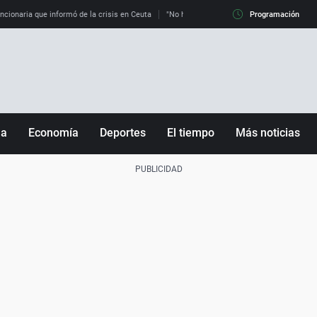
uncionaria que informó de la crisis en Ceuta
"No hay mafias, que no nos engañen": exper
Programación
ña
Economía
Deportes
El tiempo
Más noticias
Fútbol
Sociedad
Baloncesto
Mundo
Tenis
Salud
Motor
Cultura
Ciencia y Tecnología
adrid
Gastronomía
nciana
Medio ambiente