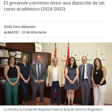
El presente convenio tiene una duración de un
La rosa de los vientos
Caso
Extremadura
Virales
curso académico (2024-2025)
Gente viajera
Retornados
Galicia
Televisión
Como el perro y el gat
Equipo de investigaci
La Rioja
Elecciones
Onda Cero Albacete
Operación Viuda Negr
Navarra
ALBACETE
|
27.08.2024 06:04
País Vasco
La UCLM y la Fundación Registral crean el Aula de Derecho Registral e