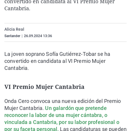
convertido en candidata al VI Premio Mujer
La rosa de los vientos
Caso
Extremadura
Virales
Cantabria.
Gente viajera
Retornados
Galicia
Televisión
Como el perro y el gat
Equipo de investigaci
La Rioja
Elecciones
Alicia Real
Operación Viuda Negr
Navarra
Santander
|
26.09.2024 13:36
País Vasco
La joven soprano Sofía Gutiérrez-Tobar se ha
convertido en candidata al VI Premio Mujer
Cantabria.
VI Premio Mujer Cantabria
Onda Cero convoca una nueva edición del Premio
Mujer Cantabria.
Un galardón que pretende
reconocer la labor de una mujer cántabra, o
vinculada a Cantabria, por su labor profesional o
por su faceta personal.
Las candidaturas se pueden