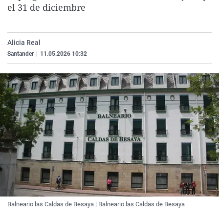
el 31 de diciembre
La rosa de los vientos
Caso
Extremadura
Virales
Gente viajera
Retornados
Galicia
Televisión
Como el perro y el gat
Equipo de investigaci
La Rioja
Elecciones
Alicia Real
Santander
|
11.05.2026 10:32
Operación Viuda Negr
Navarra
País Vasco
Balneario las Caldas de Besaya | Balneario las Caldas de Besaya