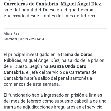
Carreteras de Cantabria, Miguel Ángel Díez,
La rosa de los vientos
Caso
Extremadura
Virales
sale del penal del Dueso en el que llevaba
Gente viajera
Retornados
Galicia
Televisión
encerrado desde finales del mes de febrero.
Como el perro y el gat
Equipo de investigaci
La Rioja
Elecciones
Operación Viuda Negr
Navarra
Alicia Real
País Vasco
Santander
|
07.09.2023 14:04
El principal investigado en la
trama de Obras
Públicas,
Miguel Ángel Díez, ha salido de la prisión
de El Dueso. Según ha
avanza Onda Cero
Cantabria
, el jefe del Servicio de Carreteras de
Cantabria habría salido del penal santoñés a
comienzos de esta semana.
El funcionario había ingresado en prisión a finales
del mes de febrero como supuesto cabecilla de una
trama de adjudicaciones irregulares en el servicio