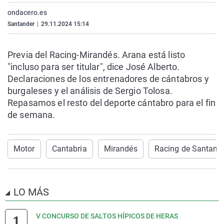
La rosa de los vientos
Caso
Extremadura
Virales
ondacero.es
Santander
|
29.11.2024 15:14
Gente viajera
Retornados
Galicia
Televisión
Como el perro y el gat
Equipo de investigaci
La Rioja
Elecciones
Previa del Racing-Mirandés. Arana está listo
Operación Viuda Negr
Navarra
"incluso para ser titular", dice José Alberto.
Declaraciones de los entrenadores de cántabros y
País Vasco
burgaleses y el análisis de Sergio Tolosa.
Repasamos el resto del deporte cántabro para el fin
de semana.
Motor
Cantabria
Mirandés
Racing de Santand
LO MÁS
V CONCURSO DE SALTOS HÍPICOS DE HERAS