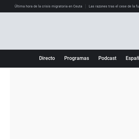
Última hora de la crisis migratoria en Ceuta
Las razones tras el cese de la f
Directo
Programas
Podcast
Espa
Más de uno
Los Perseguidos
Andalucía
Por fin
Malas decisiones
Aragón
Julia en la onda
Expedientes del más allá
Baleares
La brújula
El viaje del Guernica
Cantabria
Radioestadio
Invisibles
Cataluña
Radioestadio noche
Prohibido morirse
Comunidad de M
El colegio invisible
Esto no ha pasado
Comunitat Vale