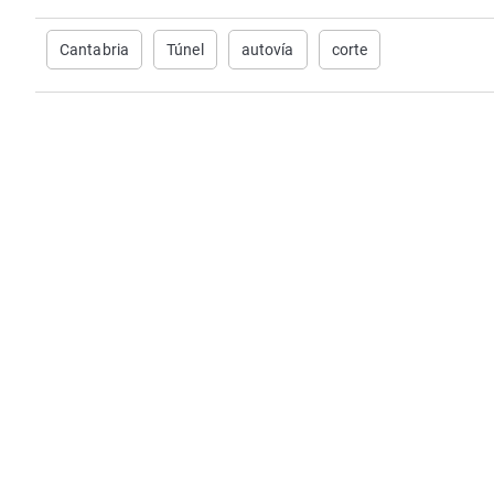
Cantabria
Túnel
autovía
corte