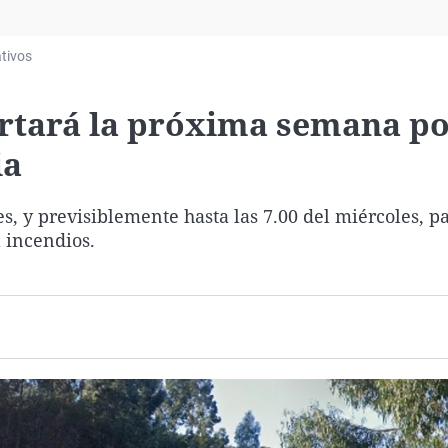
Virales
Televisión
tivos
Elecciones
cortará la próxima semana p
ia
nes, y previsiblemente hasta las 7.00 del miércoles, p
 incendios.