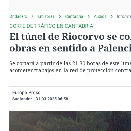
La rosa de los vientos
Caso
Extremadura
Gente viajera
Retornados
Galicia
Ondacero
Emisoras
Cantabria
Audios
Informa
Como el perro y el
Equipo de investigación
La Rioja
CORTE DE TRÁFICO EN CANTABRIA
gato
El túnel de Riocorvo se 
Operación Viuda
Navarra
Negra
País Vasco
obras en sentido a Palenc
Se cortará a partir de las 21.30 horas de este lu
acometer trabajos en la red de protección contra
Europa Press
Santander
|
31.03.2025 06:58