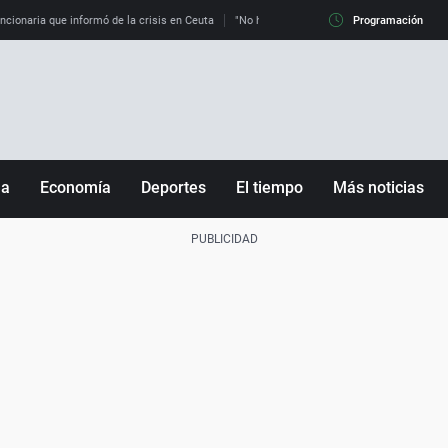
uncionaria que informó de la crisis en Ceuta
"No hay mafias, que no nos engañen": exper
Programación
ña
Economía
Deportes
El tiempo
Más noticias
Fútbol
Sociedad
Baloncesto
Mundo
Tenis
Salud
Motor
Cultura
Ciencia y Tecnología
adrid
Gastronomía
nciana
Medio ambiente