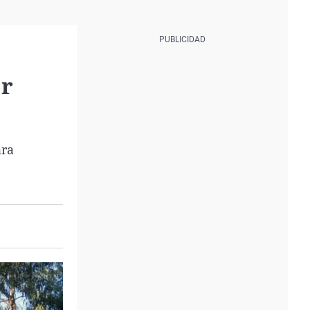
or
ara