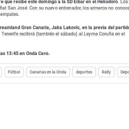
 que recibe este domingo a la SD Éibar en el Heliodoro
. Los
eñat San José. Con su nuevo entrenador, los armeros no conoce
s empates.
eamland Gran Canaria, Jaka Lakovic, en la previa del partid
enerife recibirá (también el sábado) al Leyma Coruña en el
 las 13:45 en Onda Cero.
Fútbol
Canarias en la Onda
deportes
Rally
Depo