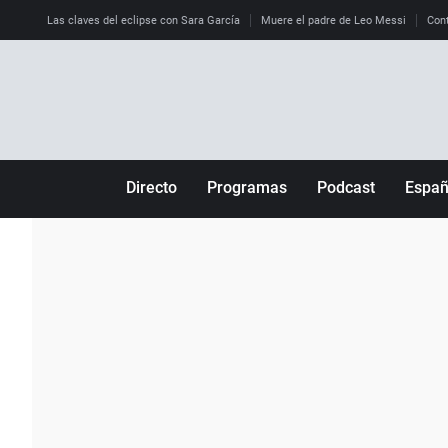
Las claves del eclipse con Sara García
Muere el padre de Leo Messi
Cont
Directo
Programas
Podcast
Espa
Más de uno
Los Perseguidos
Andalucía
Por fin
Malas decisiones
Aragón
Julia en la onda
Expedientes del más allá
Baleares
La brújula
El viaje del Guernica
Cantabria
Radioestadio
Invisibles
Cataluña
Radioestadio noche
Prohibido morirse
Comunidad de M
El colegio invisible
Esto no ha pasado
Comunitat Vale