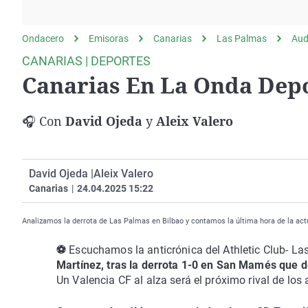
La rosa de los vientos
Caso
Extremadura
Gente viajera
Retornados
Galicia
Ondacero
Emisoras
Canarias
Las Palmas
Aud
Como el perro y el
Equipo de investigación
La Rioja
CANARIAS | DEPORTES
gato
Canarias En La Onda Depo
Operación Viuda
Navarra
Negra
País Vasco
🎧 Con
David Ojeda
y
Aleix Valero
David Ojeda |
Aleix Valero
Canarias
|
24.04.2025 15:22
Analizamos la derrota de Las Palmas en Bilbao y contamos la última hora de la actu
⚽
Escuchamos la anticrónica del Athletic Club- L
Martínez, tras la derrota 1-0 en San Mamés que d
Un Valencia CF al alza será el próximo rival de los