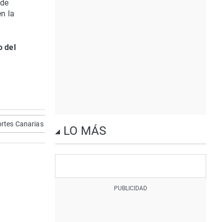
 de
n la
o del
rtes Canarias
LO MÁS