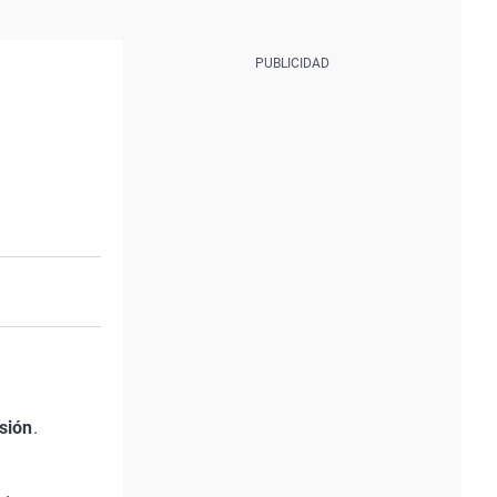
sión
.