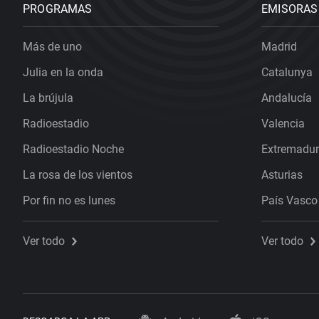
PROGRAMAS
EMISORAS
Más de uno
Madrid
Julia en la onda
Catalunya
La brújula
Andalucía
Radioestadio
Valencia
Radioestadio Noche
Extremadu
La rosa de los vientos
Asturias
Por fin no es lunes
País Vasco
Ver todo
Ver todo