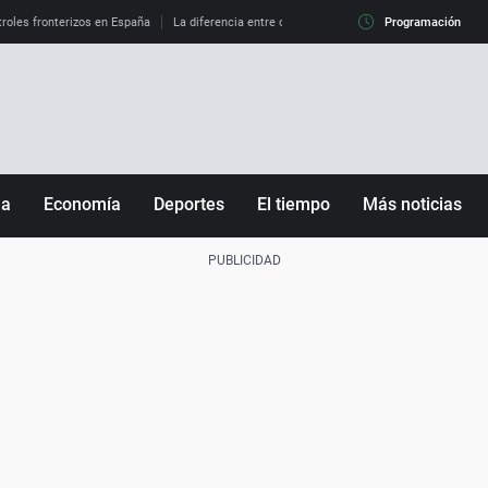
roles fronterizos en España
La diferencia entre observar el eclipse al 99% y al 100%
Programación
ña
Economía
Deportes
El tiempo
Más noticias
Fútbol
Sociedad
Baloncesto
Mundo
Tenis
Salud
Motor
Cultura
Ciencia y Tecnología
adrid
Gastronomía
nciana
Medio ambiente