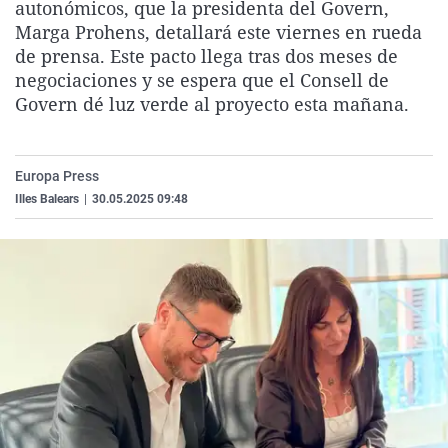
autonómicos, que la presidenta del Govern,
La rosa de los vientos
Caso
Extremadura
Virales
Marga Prohens, detallará este viernes en rueda
Gente viajera
Retornados
Galicia
Televisión
de prensa. Este pacto llega tras dos meses de
negociaciones y se espera que el Consell de
Como el perro y el gat
Equipo de investigaci
La Rioja
Elecciones
Govern dé luz verde al proyecto esta mañana.
Operación Viuda Negr
Navarra
País Vasco
Europa Press
Illes Balears
|
30.05.2025 09:48