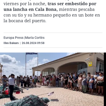
viernes por la noche,
tras ser embestido por
La rosa de los vientos
Caso
Extremadura
Virales
una lancha en Cala Bona,
mientras pescaba
Gente viajera
Retornados
Galicia
Televisión
con su tío y su hermano pequeño en un bote en
la bocana del puerto.
Como el perro y el gat
Equipo de investigaci
La Rioja
Elecciones
Operación Viuda Negr
Navarra
País Vasco
Europa Press |
María Cortès
Illes Balears
|
26.08.2024 09:58