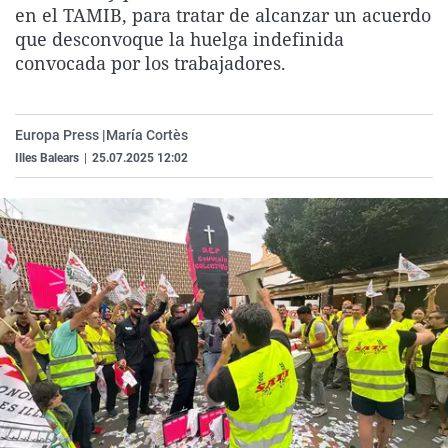
en el TAMIB, para tratar de alcanzar un acuerdo
La rosa de los vientos
Caso
Extremadura
Virales
que desconvoque la huelga indefinida
Gente viajera
Retornados
Galicia
Televisión
convocada por los trabajadores.
Como el perro y el gat
Equipo de investigaci
La Rioja
Elecciones
Operación Viuda Negr
Navarra
Europa Press |
María Cortès
País Vasco
Illes Balears
|
25.07.2025 12:02