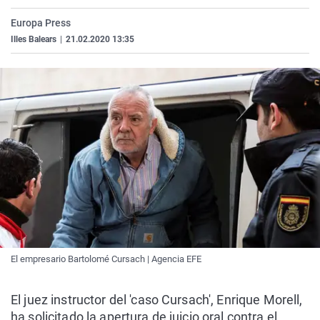
La rosa de los vientos
Caso
Extremadura
Virales
Europa Press
Gente viajera
Retornados
Galicia
Televisión
Illes Balears
|
21.02.2020 13:35
Como el perro y el gat
Equipo de investigaci
La Rioja
Elecciones
Operación Viuda Negr
Navarra
País Vasco
El empresario Bartolomé Cursach | Agencia EFE
El juez instructor del 'caso Cursach', Enrique Morell,
ha solicitado la apertura de juicio oral contra el