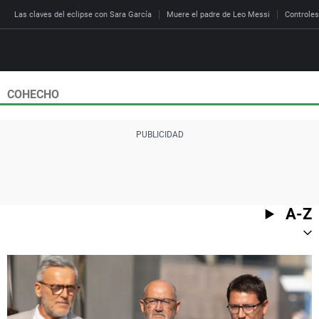
Las claves del eclipse con Sara García
Muere el padre de Leo Messi
Controles
COHECHO
Directo
Programas
Podcast
Más de uno
Los Perseguidos
Andalucía
Fútbol
Sociedad
España
Por fin
Malas decisiones
Aragón
Baloncesto
Mundo
Economía
Julia en la onda
Expedientes del más a
Baleares
Tenis
Salud
A-Z
Deportes
La brújula
El viaje del Guernica
Cantabria
Motor
Cultura
El tiempo
Radioestadio
Invisibles
Cataluña
Ciencia y Tecnología
Más noticias
Radioestadio noche
Prohibido morirse
Comunidad de Madrid
Gastronomía
El colegio invisible
Esto no ha pasado
Comunitat Valenciana
Medio ambiente