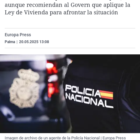
aunque recomiendan al Govern que aplique la
La rosa de los vientos
Caso
Extremadura
Virales
Ley de Vivienda para afrontar la situación
Gente viajera
Retornados
Galicia
Televisión
Como el perro y el gat
Equipo de investigaci
La Rioja
Elecciones
Europa Press
Operación Viuda Negr
Navarra
Palma
|
20.05.2025 13:08
País Vasco
Imagen de archivo de un agente de la Policía Nacional | Europa Press