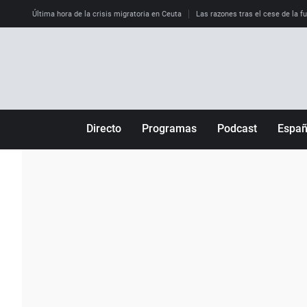
Última hora de la crisis migratoria en Ceuta
Las razones tras el cese de la f
Directo
Programas
Podcast
Espa
Más de uno
Los Perseguidos
Andalucía
Por fin
Malas decisiones
Aragón
Julia en la onda
Expedientes del más allá
Baleares
La brújula
El viaje del Guernica
Cantabria
Radioestadio
Invisibles
Cataluña
Radioestadio noche
Prohibido morirse
Comunidad de M
El colegio invisible
Esto no ha pasado
Comunitat Vale