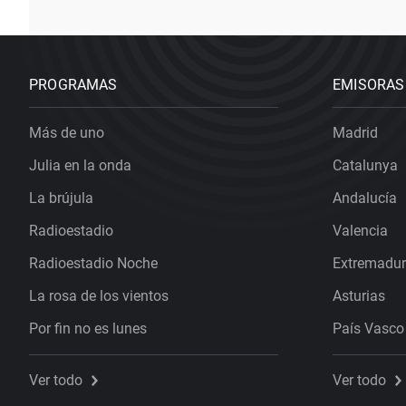
PROGRAMAS
EMISORAS
Más de uno
Madrid
Julia en la onda
Catalunya
La brújula
Andalucía
Radioestadio
Valencia
Radioestadio Noche
Extremadu
La rosa de los vientos
Asturias
Por fin no es lunes
País Vasco
Ver todo
Ver todo