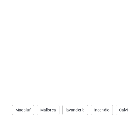
Magaluf
Mallorca
lavandería
incendio
Calv