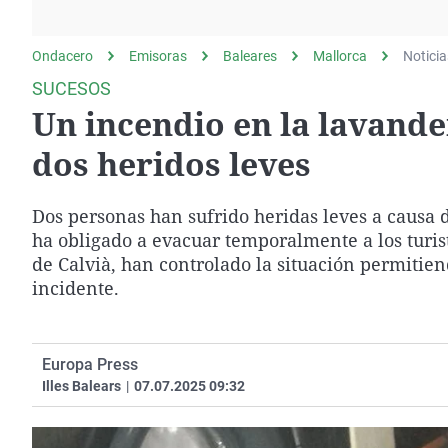
La rosa de los vientos
Caso
Extremadura
Gente viajera
Retornados
Galicia
Ondacero
Emisoras
Baleares
Mallorca
Noticia
Como el perro y el
Equipo de investigación
La Rioja
SUCESOS
gato
Un incendio en la lavande
Operación Viuda
Navarra
Negra
País Vasco
dos heridos leves
Dos personas han sufrido heridas leves a causa 
ha obligado a evacuar temporalmente a los turis
de Calvià, han controlado la situación permitie
incidente.
Europa Press
Illes Balears
|
07.07.2025 09:32