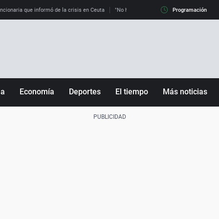
uncionaria que informó de la crisis en Ceuta
"No hay mafias, que no nos engañen": exper
Programación
ña
Economía
Deportes
El tiempo
Más noticias
Fútbol
Sociedad
Baloncesto
Mundo
Tenis
Salud
Motor
Cultura
Ciencia y Tecnología
adrid
Gastronomía
nciana
Medio ambiente