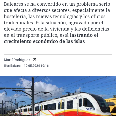
Baleares se ha convertido en un problema serio
La rosa de los vientos
Caso
Extremadura
Virales
que afecta a diversos sectores, especialmente la
Gente viajera
Retornados
Galicia
Televisión
hostelería, las nuevas tecnologías y los oficios
tradicionales. Esta situación, agravada por el
Como el perro y el gat
Equipo de investigaci
La Rioja
Elecciones
elevado precio de la vivienda y las deficiencias
Operación Viuda Negr
Navarra
en el transporte público, está
lastrando el
crecimiento económico de las islas
País Vasco
Martí Rodríguez
Illes Balears
|
10.05.2024 10:16