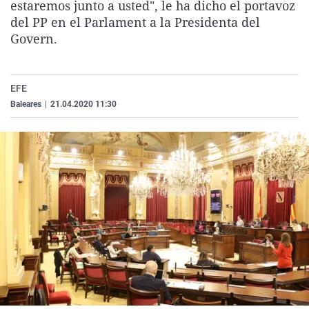
estaremos junto a usted", le ha dicho el portavoz
La rosa de los vientos
Caso
Extremadura
Virales
del PP en el Parlament a la Presidenta del
Gente viajera
Retornados
Galicia
Televisión
Govern.
Como el perro y el gat
Equipo de investigaci
La Rioja
Elecciones
Operación Viuda Negr
Navarra
EFE
Baleares
|
21.04.2020 11:30
País Vasco